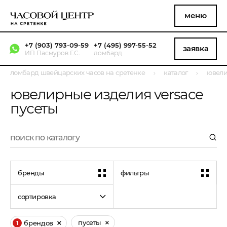
меню
+7 (903) 793-09-59
+7 (495) 997-55-52
заявка
ИП Пасмуров Г.С.
ломбард
ломбард швейцарских часов на сретенке
каталог
ювели
ювелирные изделия versace
пусеты
бренды
фильтры
сортировка
пусеты
брендов
1