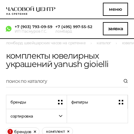
меню
+7 (903) 793-09-59
+7 (495) 997-55-52
заявка
ИП Пасмуров Г.С.
ломбард
ломбард швейцарских часов на сретенке
каталог
ювели
комплекты ювелирных
украшений yanush gioielli
бренды
фильтры
сортировка
комплект
брендов
1