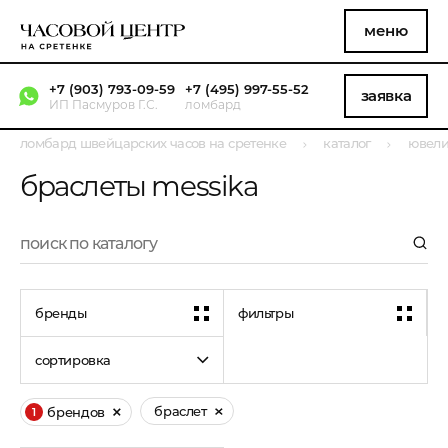
меню
+7 (903) 793-09-59
+7 (495) 997-55-52
заявка
ИП Пасмуров Г.С.
ломбард
ломбард швейцарских часов на сретенке
каталог
ювели
браслеты messika
бренды
фильтры
сортировка
браслет
брендов
1