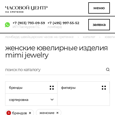
меню
+7 (903) 793-09-59
+7 (495) 997-55-52
заявка
ИП Пасмуров Г.С.
ломбард
ломбард швейцарских часов на сретенке
каталог
ювели
женские ювелирные изделия
mimi jewelry
бренды
фильтры
сортировка
женские
брендов
1