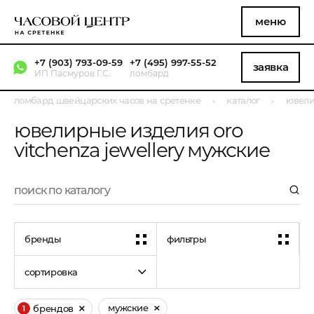
меню
+7 (903) 793-09-59
+7 (495) 997-55-52
заявка
ИП Пасмуров Г.С.
ломбард
ломбард швейцарских часов на сретенке
каталог
ювели
ювелирные изделия oro
vitchenza jewellery мужские
бренды
фильтры
сортировка
мужские
брендов
1