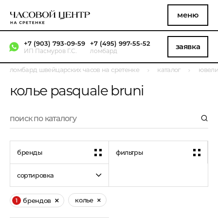
меню
+7 (903) 793-09-59
+7 (495) 997-55-52
заявка
ИП Пасмуров Г.С.
ломбард
ломбард швейцарских часов на сретенке
каталог
ювели
колье pasquale bruni
бренды
фильтры
сортировка
колье
брендов
1