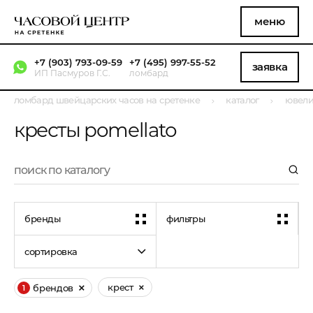
меню
+7 (903) 793-09-59
+7 (495) 997-55-52
заявка
ИП Пасмуров Г.С.
ломбард
ломбард швейцарских часов на сретенке
каталог
ювели
кресты pomellato
бренды
фильтры
сортировка
крест
брендов
1