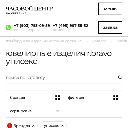
меню
+7 (903) 793-09-59
+7 (495) 997-55-52
заявка
ИП Пасмуров Г.С.
ломбард
ломбард швейцарских часов на сретенке
каталог
ювели
ювелирные изделия r.bravo
унисекс
бренды
фильтры
сортировка
унисекс
брендов
1