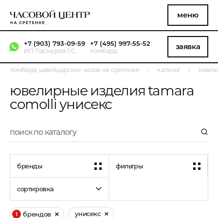
меню
+7 (903) 793-09-59
+7 (495) 997-55-52
заявка
ИП Пасмуров Г.С.
ломбард
ломбард швейцарских часов на сретенке
каталог
ювели
ювелирные изделия tamara
comolli унисекс
бренды
фильтры
сортировка
унисекс
брендов
1