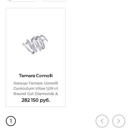
Tamara Comolli
Кольцо Tamara Comolli
Curriculum Vitae 1,09 ct
Round Cut Diamonds &
White Gold
282 150 руб.
1