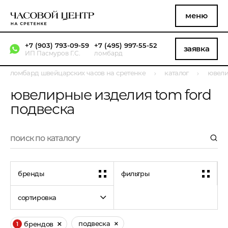
меню
+7 (903) 793-09-59
+7 (495) 997-55-52
заявка
ИП Пасмуров Г.С.
ломбард
ломбард швейцарских часов на сретенке
каталог
ювели
ювелирные изделия tom ford
подвеска
бренды
фильтры
сортировка
подвеска
брендов
1