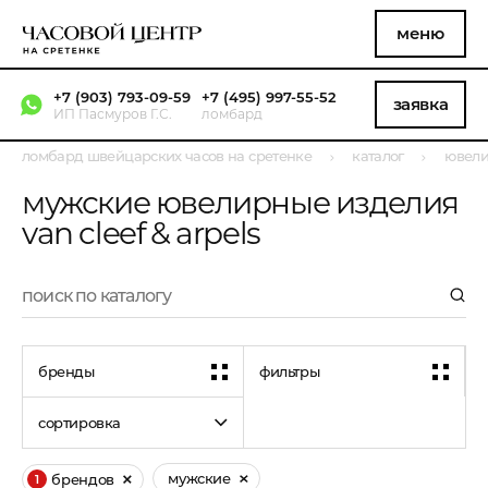
меню
+7 (903) 793-09-59
+7 (495) 997-55-52
заявка
ИП Пасмуров Г.С.
ломбард
ломбард швейцарских часов на сретенке
каталог
ювели
мужские ювелирные изделия
van cleef & arpels
бренды
фильтры
сортировка
мужские
брендов
1