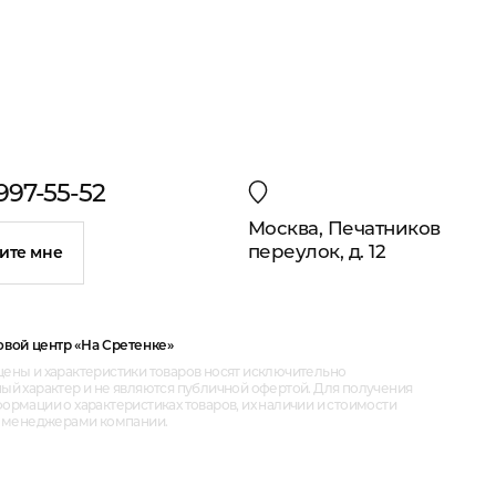
 997-55-52
Москва, Печатников
переулок, д. 12
ите мне
овой центр «На Сретенке»
ены и характеристики товаров носят исключительно
ый характер и не являются публичной офертой. Для получения
рмации о характеристиках товаров, их наличии и стоимости
с менеджерами компании.