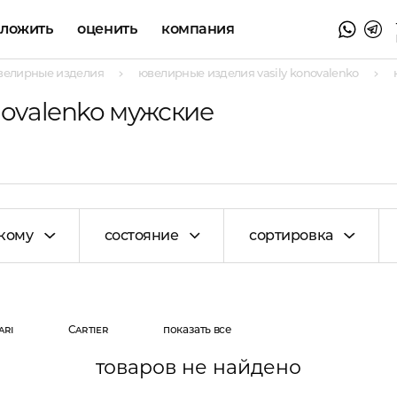
аложить
оценить
компания
велирные изделия
ювелирные изделия vasily konovalenko
novalenko мужские
кому
состояние
сортировка
ari
Cartier
показать все
товаров не найдено