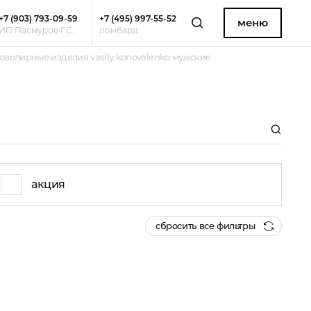
+7 (903) 793-09-59
+7 (495) 997-55-52
меню
ИП Пасмуров Г.С.
ломбард
ювелирные изделия vasily konovalenko мужские
акция
сбросить все фильтры