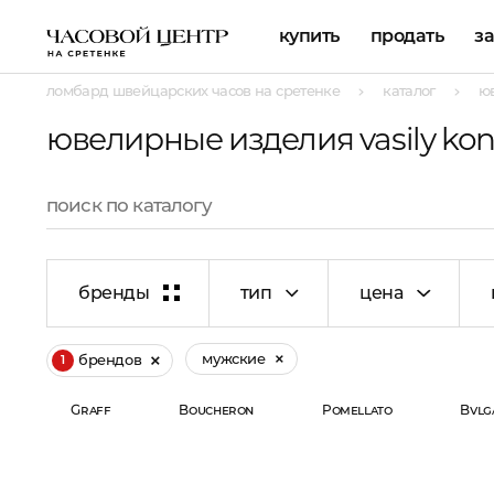
купить
продать
з
ломбард швейцарских часов на сретенке
каталог
ю
ювелирные изделия vasily ko
бренды
тип
цена
мужские
брендов
1
Graff
Boucheron
Pomellato
Bvlg