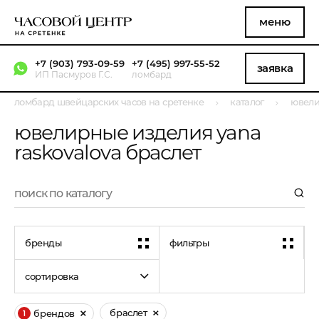
меню
+7 (903) 793-09-59
+7 (495) 997-55-52
заявка
ИП Пасмуров Г.С.
ломбард
ломбард швейцарских часов на сретенке
каталог
ювели
ювелирные изделия yana
raskovalova браслет
бренды
фильтры
сортировка
браслет
брендов
1