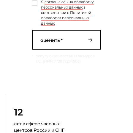
Я
соглашаюсь на обработку
персональных данных
в
соответствии с
Политикой
обработки персональных
данных
оценить *
*
Услугу оказывает ИП Пасмуров
Г.С. (ИНН 772857294506)
12
лет в сфере часовых
центров России и СНГ