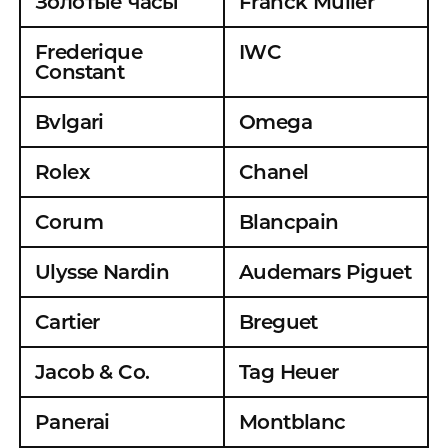
Золотые часы
Franck Muller
ГЕОРГИЙ СТАНИСЛАВОВИЧ
ИНН: 772857294506
Frederique
IWC
Constant
ОГРНИП: 312774611100089
ОКПО: 0117711446
Bvlgari
Omega
Расчетный счет: 40802810222000036231
Rolex
Chanel
Банк: АКБ "АБСОЛЮТ БАНК" (ПАО)
БИК: 044525976
Corum
Blancpain
Корр. счет: 30101810500000000976
Ulysse Nardin
Audemars Piguet
Адрес: РОССИЯ, 117246, Москва г, Херсонская ул, дом
№ 15, квартира 34
Cartier
Breguet
Свидетельство: 77 N 014649526 от 20.04.2012
Jacob & Co.
Tag Heuer
Panerai
Montblanc