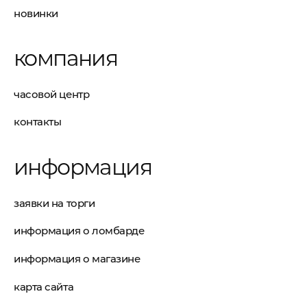
использует элитные материалы, которые
новинки
выдерживают влияние времени: золото, кожа
крокодила, серебро, нержавеющая сталь, титан.
компания
Купив неновый хронометр, вы сможете получить
элитное изделие наивысшего качества. При этом
ломбард их проверит и подготовит к продаже.
часовой центр
Заложить часы IWC в Ломбарде Часов
контакты
Ломбард на Сретенке предлагает, быстро и просто на
взаимовыгодных условиях, своим клиентам,
информация
получить нужные средства, в сложной для них
ситуации:
заявки на торги
Ссуды под залог от 5% в месяц!
информация о ломбарде
Быстрый выкуп часов за 30 минут.
Минимальное количество документов – только
информация о магазине
паспорт.
Срок действия залога – 30 дней. При
карта сайта
необходимости его легко продлить, чтобы предмет
не продали.