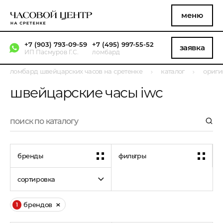
меню
+7 (903) 793-09-59
+7 (495) 997-55-52
заявка
ИП Пасмуров Г.С.
ломбард
ломбард швейцарских часов на сретенке
каталог
ориги
швейцарские часы iwc
бренды
фильтры
сортировка
брендов
1