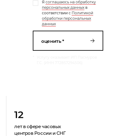
Я
соглашаюсь на обработку
персональных данных
в
соответствии с
Политикой
обработки персональных
данных
оценить *
*
Услугу оказывает ИП Пасмуров
Г.С. (ИНН 772857294506)
12
лет в сфере часовых
центров России и СНГ