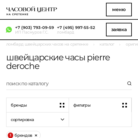
меню
+7 (903) 793-09-59
+7 (495) 997-55-52
заявка
ИП Пасмуров Г.С.
ломбард
ломбард швейцарских часов на сретенке
каталог
ориги
швейцарские часы pierre
deroche
бренды
фильтры
сортировка
брендов
1