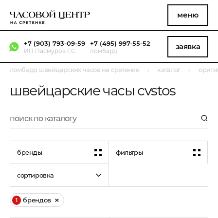
меню
+7 (903) 793-09-59
+7 (495) 997-55-52
заявка
ИП Пасмуров Г.С.
ломбард
ломбард швейцарских часов на сретенке
каталог
ориги
швейцарские часы cvstos
бренды
фильтры
сортировка
брендов
1