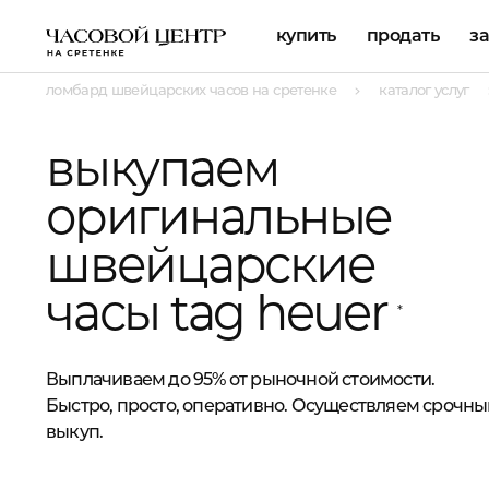
купить
продать
з
ломбард швейцарских часов на сретенке
каталог услуг
выкупаем
оригинальные
швейцарские
часы tag heuer
*
Выплачиваем до 95% от рыночной стоимости.
Быстро, просто, оперативно. Осуществляем срочны
выкуп.