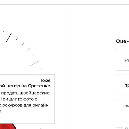
Оцен
19:26
п
ой центр на Сретенке
е продать швейцарские
 Пришлите фото с
 ракурсов для онлайн
и
Я