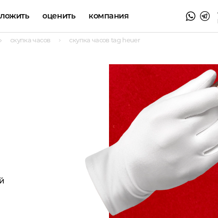
аложить
оценить
компания
скупка часов
скупка часов tag heuer
й