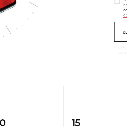
п
с
о
о
*
Услу
(ИНН
0
15