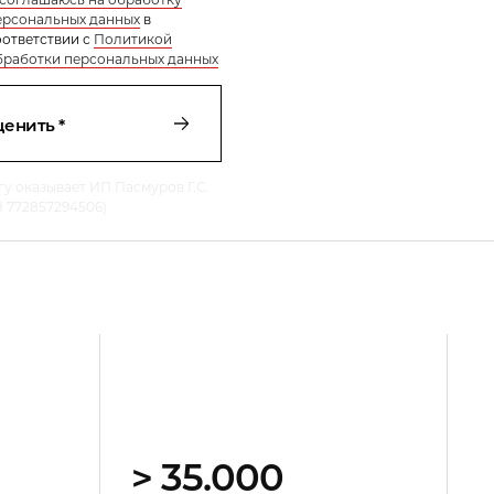
ерсональных данных
в
оответствии с
Политикой
бработки персональных данных
ценить *
гу оказывает ИП Пасмуров Г.С.
 772857294506)
> 35.000