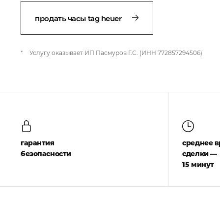
продать часы tag heuer
*
Услугу оказывает ИП Пасмуров Г.С. (ИНН 772857294506)
гарантия
среднее 
безопасности
сделки —
15 минут