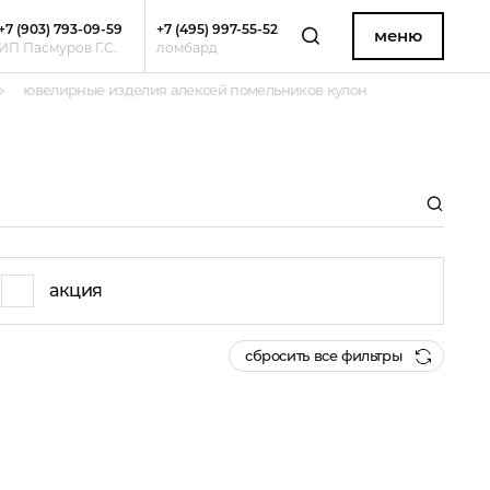
+7 (903) 793-09-59
+7 (495) 997-55-52
меню
ИП Пасмуров Г.С.
ломбард
ювелирные изделия алексей помельников кулон
акция
сбросить все фильтры