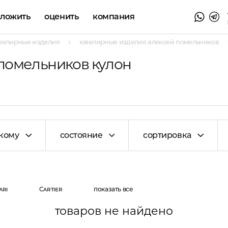
аложить
оценить
компания
велирные изделия
ювелирные изделия алексей помельников
помельников кулон
кому
состояние
сортировка
ari
Cartier
показать все
товаров не найдено