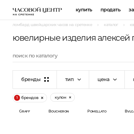
купить
продать
з
ломбард швейцарских часов на сретенке
каталог
ю
ювелирные изделия алексей 
бренды
тип
цена
кулон
брендов
1
Graff
Boucheron
Pomellato
Bvlg