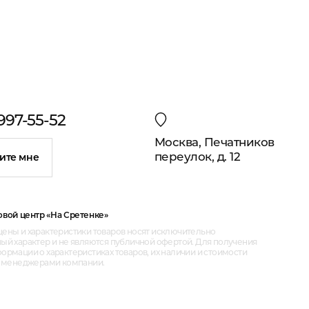
 997-55-52
Москва, Печатников
переулок, д. 12
ите мне
овой центр «На Сретенке»
ены и характеристики товаров носят исключительно
ый характер и не являются публичной офертой. Для получения
рмации о характеристиках товаров, их наличии и стоимости
с менеджерами компании.