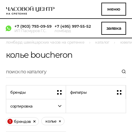
меню
+7 (903) 793-09-59
+7 (495) 997-55-52
заявка
ИП Пасмуров Г.С.
ломбард
ломбард швейцарских часов на сретенке
каталог
ювели
колье boucheron
бренды
фильтры
сортировка
колье
брендов
1