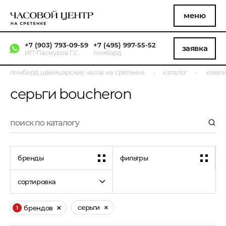
меню
+7 (903) 793-09-59
+7 (495) 997-55-52
заявка
ИП Пасмуров Г.С.
ломбард
ломбард швейцарских часов на сретенке
каталог
ювели
серьги boucheron
бренды
фильтры
сортировка
серьги
брендов
1