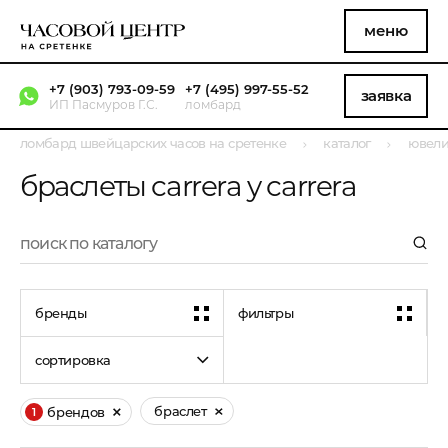
меню
+7 (903) 793-09-59
+7 (495) 997-55-52
заявка
ИП Пасмуров Г.С.
ломбард
ломбард швейцарских часов на сретенке
каталог
ювели
браслеты carrera y carrera
бренды
фильтры
сортировка
браслет
брендов
1