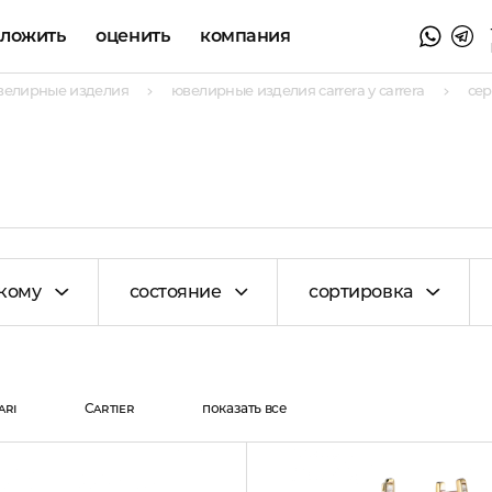
аложить
оценить
компания
велирные изделия
ювелирные изделия carrera y carrera
сер
кому
состояние
сортировка
ari
Cartier
показать все