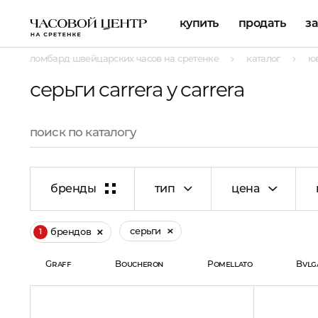
купить
продать
з
ломбард швейцарских часов на сретенке
каталог
ю
серьги carrera y carrera
бренды
тип
цена
серьги
брендов
1
Graff
Boucheron
Pomellato
Bvlg