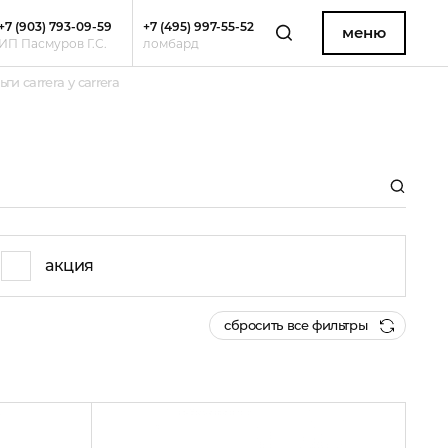
+7 (903) 793-09-59
+7 (495) 997-55-52
меню
ИП Пасмуров Г.С.
ломбард
ьги carrera y carrera
акция
сбросить все фильтры