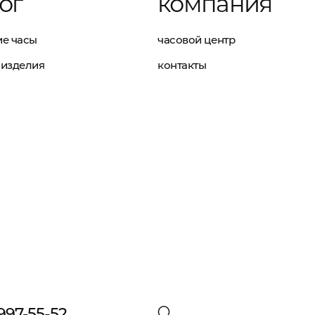
ог
компания
е часы
часовой центр
изделия
контакты
 997-55-52