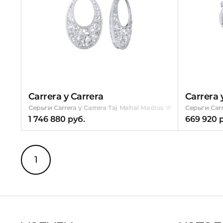
Carrera y Carrera
Carrera 
Серьги Carrera y Carrera Taj Mahal Madras White Gold & Di
Серьги Car
1 746 880 руб.
669 920 
1