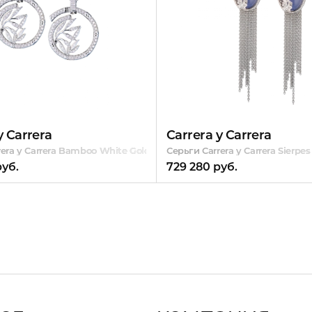
y Carrera
Carrera y Carrera
amonds
rera y Carrera Bamboo White Gold & Diamonds
Серьги Carrera y Carrera Sierp
руб.
729 280 руб.