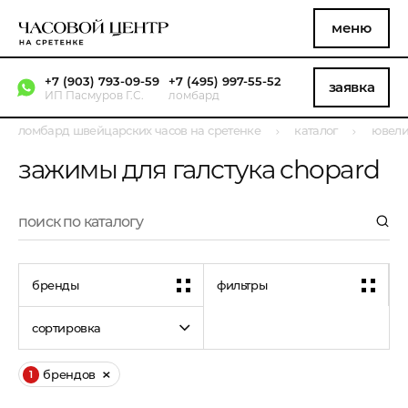
меню
+7 (903) 793-09-59
+7 (495) 997-55-52
заявка
ИП Пасмуров Г.С.
ломбард
ломбард швейцарских часов на сретенке
каталог
ювели
зажимы для галстука chopard
бренды
фильтры
сортировка
брендов
1