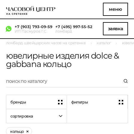
меню
+7 (903) 793-09-59
+7 (495) 997-55-52
заявка
ИП Пасмуров Г.С.
ломбард
ломбард швейцарских часов на сретенке
каталог
ювели
ювелирные изделия dolce &
gabbana кольцо
бренды
фильтры
сортировка
кольцо