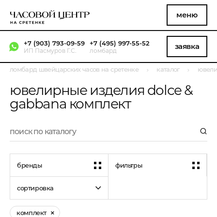
меню
+7 (903) 793-09-59
+7 (495) 997-55-52
заявка
ИП Пасмуров Г.С.
ломбард
ломбард швейцарских часов на сретенке
каталог
ювели
ювелирные изделия dolce &
gabbana комплект
бренды
фильтры
сортировка
комплект