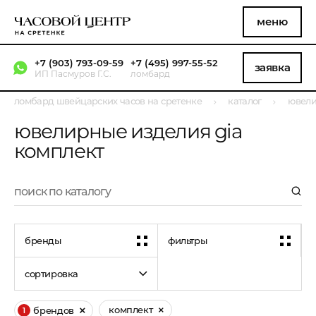
меню
+7 (903) 793-09-59
+7 (495) 997-55-52
заявка
ИП Пасмуров Г.С.
ломбард
ломбард швейцарских часов на сретенке
каталог
ювели
ювелирные изделия gia
комплект
бренды
фильтры
сортировка
комплект
брендов
1