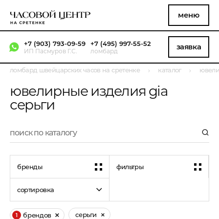
меню
+7 (903) 793-09-59
+7 (495) 997-55-52
заявка
ИП Пасмуров Г.С.
ломбард
ломбард швейцарских часов на сретенке
каталог
ювели
ювелирные изделия gia
серьги
бренды
фильтры
сортировка
серьги
брендов
1