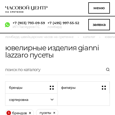
меню
+7 (903) 793-09-59
+7 (495) 997-55-52
заявка
ИП Пасмуров Г.С.
ломбард
ломбард швейцарских часов на сретенке
каталог
ювели
ювелирные изделия gianni
lazzaro пусеты
бренды
фильтры
сортировка
пусеты
брендов
1