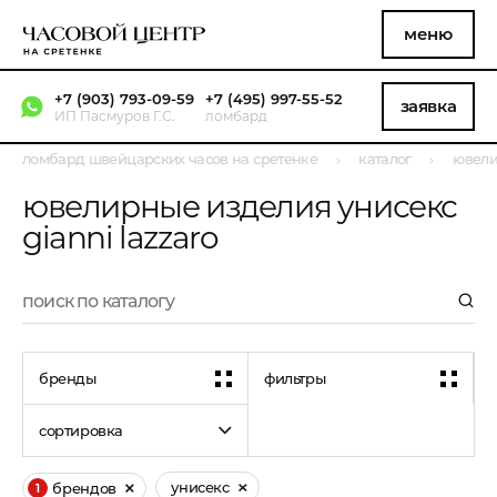
меню
+7 (903) 793-09-59
+7 (495) 997-55-52
заявка
ИП Пасмуров Г.С.
ломбард
ломбард швейцарских часов на сретенке
каталог
ювели
ювелирные изделия унисекс
gianni lazzaro
бренды
фильтры
сортировка
унисекс
брендов
1