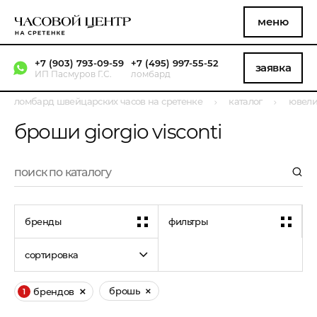
меню
+7 (903) 793-09-59
+7 (495) 997-55-52
заявка
ИП Пасмуров Г.С.
ломбард
ломбард швейцарских часов на сретенке
каталог
ювели
броши giorgio visconti
бренды
фильтры
сортировка
брошь
брендов
1