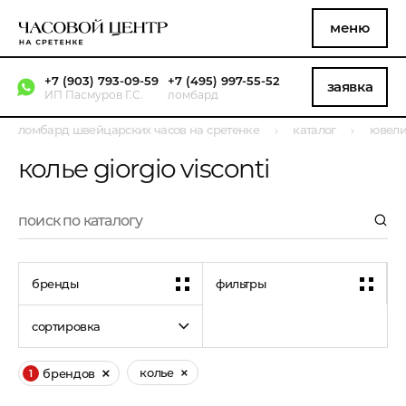
меню
+7 (903) 793-09-59
+7 (495) 997-55-52
заявка
ИП Пасмуров Г.С.
ломбард
ломбард швейцарских часов на сретенке
каталог
ювели
колье giorgio visconti
бренды
фильтры
сортировка
колье
брендов
1