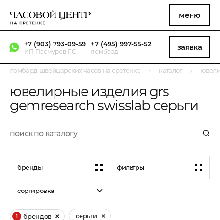
меню
+7 (903) 793-09-59
+7 (495) 997-55-52
заявка
ИП Пасмуров Г.С.
ломбард
ломбард швейцарских часов на сретенке
каталог
ювели
ювелирные изделия grs
gemresearch swisslab серьги
бренды
фильтры
сортировка
серьги
брендов
1