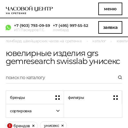
меню
+7 (903) 793-09-59
+7 (495) 997-55-52
заявка
ИП Пасмуров Г.С.
ломбард
ломбард швейцарских часов на сретенке
каталог
ювели
ювелирные изделия grs
gemresearch swisslab унисекс
бренды
фильтры
сортировка
унисекс
брендов
1