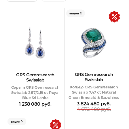
акция
GRS Gemresearch
GRS Gemresearch
Swisslab
Swisslab
Кольцо GRS Gemresearch
Серьги GRS Gemresearch
Swisslab 7,47 ct Natural
Swisslab 2,57/2,19 ct Royal
Green Emerald & Sapphires
Blue Sri Lanka
& Diamonds
3 824 480 руб.
1 238 080 руб.
4 672 480 руб.
акция