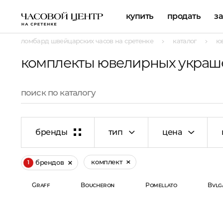
купить
продать
з
ломбард швейцарских часов на сретенке
каталог
ю
комплекты ювелирных украшен
бренды
тип
цена
комплект
брендов
1
Graff
Boucheron
Pomellato
Bvlg