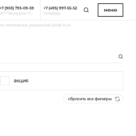
+7 (903) 793-09-59
+7 (495) 997-55-52
меню
ИП Пасмуров Г.С.
ломбард
ты ювелирных украшений jacob & co.
акция
сбросить все фильтры