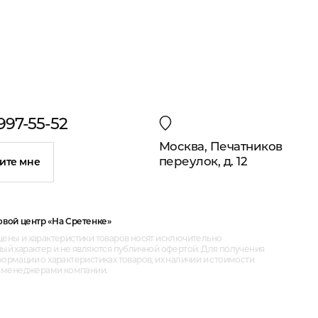
 997-55-52
Москва, Печатников
переулок, д. 12
ите мне
овой центр «На Сретенке»
ены и характеристики товаров носят исключительно
ый характер и не являются публичной офертой. Для получения
рмации о характеристиках товаров, их наличии и стоимости
с менеджерами компании.