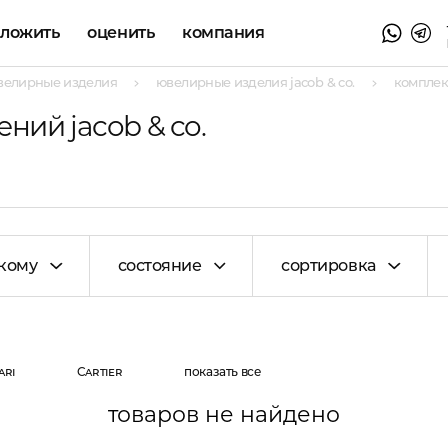
аложить
оценить
компания
велирные изделия
ювелирные изделия jacob & co.
комплек
ий jacob & co.
кому
состояние
сортировка
ari
Cartier
показать все
товаров не найдено