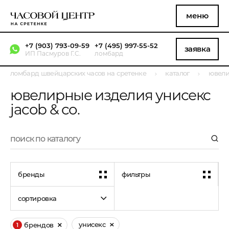
меню
+7 (903) 793-09-59
+7 (495) 997-55-52
заявка
ИП Пасмуров Г.С.
ломбард
ломбард швейцарских часов на сретенке
каталог
ювели
ювелирные изделия унисекс
jacob & co.
бренды
фильтры
сортировка
унисекс
брендов
1