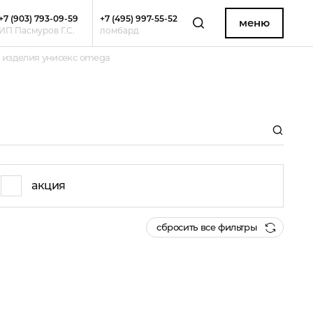
+7 (903) 793-09-59
+7 (495) 997-55-52
меню
ИП Пасмуров Г.С.
ломбард
 изделия унисекс omega
акция
сбросить все фильтры