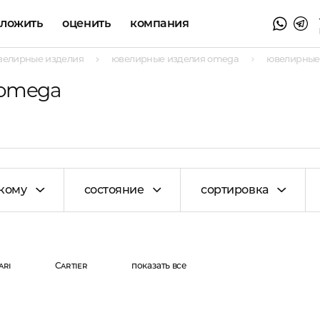
аложить
оценить
компания
велирные изделия
ювелирные изделия omega
ювелирные
 omega
кому
состояние
сортировка
ari
Cartier
показать все