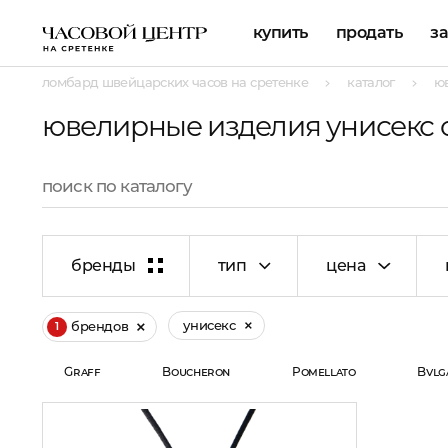
купить
продать
з
ломбард швейцарских часов на сретенке
каталог
ю
ювелирные изделия унисекс
бренды
тип
цена
унисекс
брендов
1
Graff
Boucheron
Pomellato
Bvlg