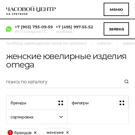
меню
+7 (903) 793-09-59
+7 (495) 997-55-52
заявка
ИП Пасмуров Г.С.
ломбард
ломбард швейцарских часов на сретенке
каталог
ювели
женские ювелирные изделия
omega
бренды
фильтры
сортировка
женские
брендов
1