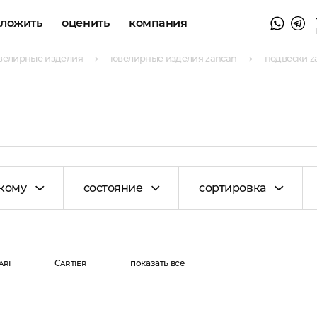
аложить
оценить
компания
велирные изделия
ювелирные изделия zancan
подвески z
кому
состояние
сортировка
ari
Cartier
показать все