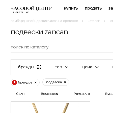
купить
продать
з
ломбард швейцарских часов на сретенке
каталог
ю
подвески zancan
бренды
тип
цена
подвеска
брендов
1
Graff
Boucheron
Pomellato
Bvlg