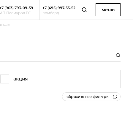
+7 (903) 793-09-59
+7 (495) 997-55-52
меню
ИП Пасмуров Г.С.
ломбард
ancan
акция
сбросить все фильтры