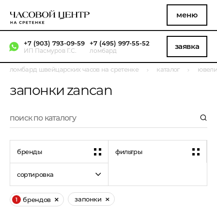
меню
+7 (903) 793-09-59
+7 (495) 997-55-52
заявка
ИП Пасмуров Г.С.
ломбард
ломбард швейцарских часов на сретенке
каталог
ювели
запонки zancan
бренды
фильтры
сортировка
запонки
брендов
1