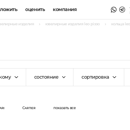
аложить
оценить
компания
велирные изделия
ювелирные изделия leo piззo
кольца leo
кому
состояние
сортировка
ari
Cartier
показать все