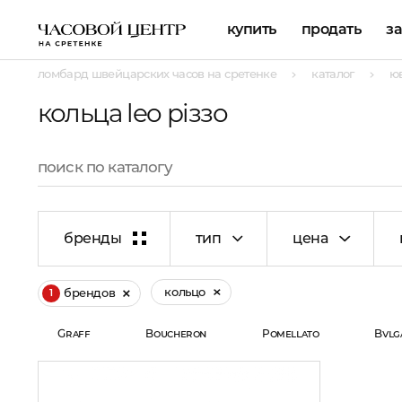
купить
продать
з
ломбард швейцарских часов на сретенке
каталог
ю
кольца leo piззo
бренды
тип
цена
кольцо
брендов
1
Graff
Boucheron
Pomellato
Bvlg