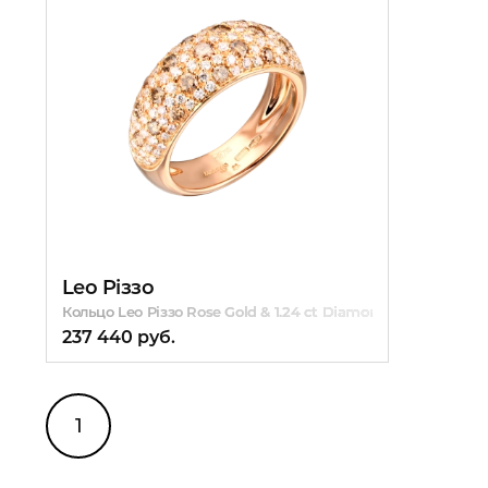
Leo Piззo
Кольцо Leo Piззo Rose Gold & 1.24 ct Diamonds
237 440 руб.
1