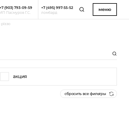
+7 (903) 793-09-59
+7 (495) 997-55-52
меню
ИП Пасмуров Г.С.
ломбард
 piззo
акция
сбросить все фильтры