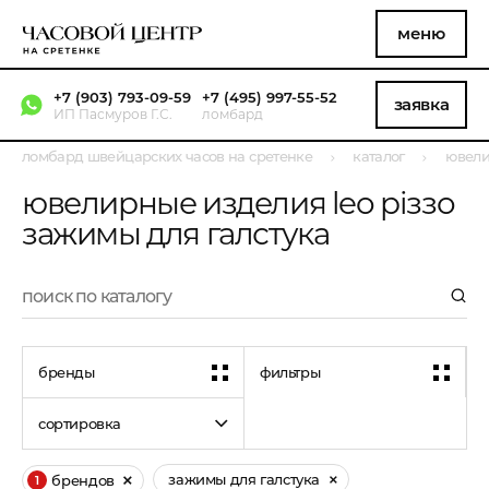
меню
+7 (903) 793-09-59
+7 (495) 997-55-52
заявка
ИП Пасмуров Г.С.
ломбард
ломбард швейцарских часов на сретенке
каталог
ювели
ювелирные изделия leo piззo
зажимы для галстука
бренды
фильтры
сортировка
зажимы для галстука
брендов
1