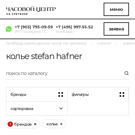
меню
+7 (903) 793-09-59
+7 (495) 997-55-52
заявка
ИП Пасмуров Г.С.
ломбард
ломбард швейцарских часов на сретенке
каталог
ювели
колье stefan hafner
бренды
фильтры
сортировка
колье
брендов
1