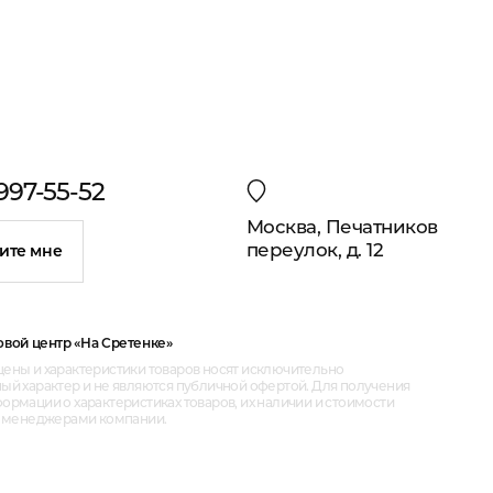
 997-55-52
Москва, Печатников
переулок, д. 12
ите мне
овой центр «На Сретенке»
ены и характеристики товаров носят исключительно
ый характер и не являются публичной офертой. Для получения
рмации о характеристиках товаров, их наличии и стоимости
с менеджерами компании.