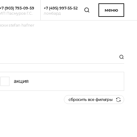
+7 (903) 793-09-59
+7 (495) 997-55-52
меню
ИП Пасмуров Г.С.
ломбард
ски stefan hafner
акция
сбросить все фильтры