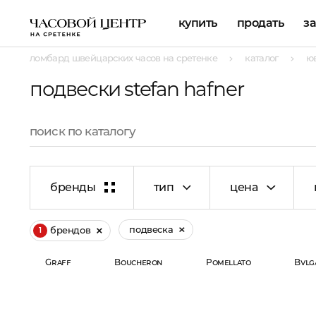
купить
продать
з
ломбард швейцарских часов на сретенке
каталог
ю
подвески stefan hafner
бренды
тип
цена
подвеска
брендов
1
Graff
Boucheron
Pomellato
Bvlg