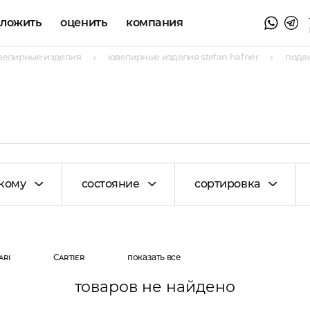
аложить
оценить
компания
велирные изделия
ювелирные изделия stefan hafner
подве
кому
состояние
сортировка
ari
Cartier
показать все
товаров не найдено