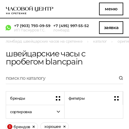
меню
+7 (903) 793-09-59
+7 (495) 997-55-52
заявка
ИП Пасмуров Г.С.
ломбард
ломбард швейцарских часов на сретенке
каталог
ориги
швейцарские часы с
пробегом blancpain
бренды
фильтры
сортировка
хорошее
брендов
1