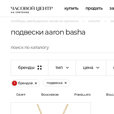
купить
продать
з
ломбард швейцарских часов на сретенке
каталог
ю
подвески aaron basha
бренды
тип
цена
подвеска
брендов
1
Graff
Boucheron
Pomellato
Bvlg