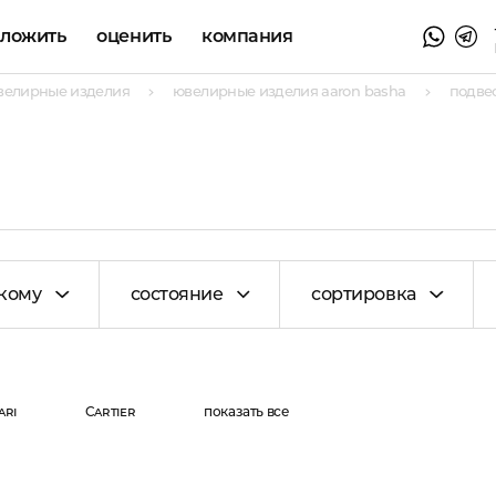
аложить
оценить
компания
велирные изделия
ювелирные изделия aaron basha
подвес
кому
состояние
сортировка
ari
Cartier
показать все