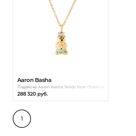
Aaron Basha
Подвеска Aaron Basha Teddy Bear Charm with the Letter J 
288 320 руб.
1