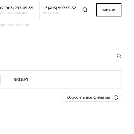
+7 (903) 793-09-59
+7 (495) 997-55-52
меню
ИП Пасмуров Г.С.
ломбард
ки aaron basha
акция
сбросить все фильтры