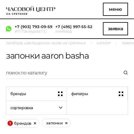
меню
+7 (903) 793-09-59
+7 (495) 997-55-52
заявка
ИП Пасмуров Г.С.
ломбард
ломбард швейцарских часов на сретенке
каталог
ювели
запонки aaron basha
бренды
фильтры
сортировка
запонки
брендов
1