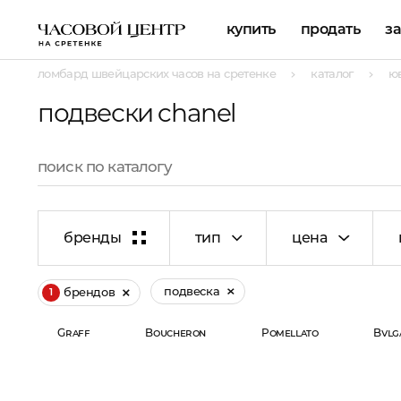
купить
продать
з
ломбард швейцарских часов на сретенке
каталог
ю
подвески chanel
бренды
тип
цена
подвеска
брендов
1
Graff
Boucheron
Pomellato
Bvlg