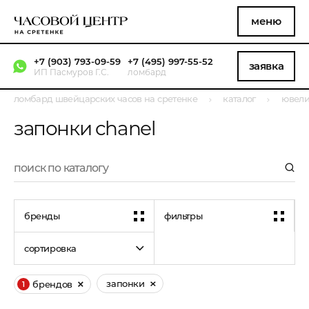
меню
+7 (903) 793-09-59
+7 (495) 997-55-52
заявка
ИП Пасмуров Г.С.
ломбард
ломбард швейцарских часов на сретенке
каталог
ювели
запонки chanel
бренды
фильтры
сортировка
запонки
брендов
1